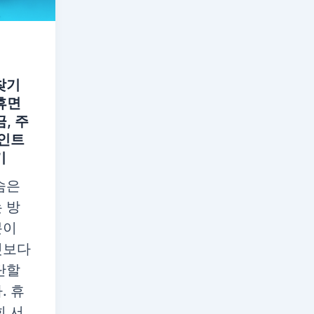
찾기
휴면
, 주
포인트
기
숨은
 방
분이
것보다
단할
. 휴
회 서