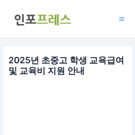
콘
텐
츠
Mai
로
Men
건
너
2025년 초중고 학생 교육급여
뛰
기
및 교육비 지원 안내