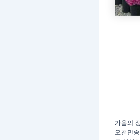
가을의 정
오천만송이