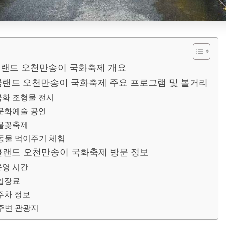
랜드 오천만송이 국화축제 개요
랜드 오천만송이 국화축제 주요 프로그램 및 볼거리
국화 조형물 전시
문화예술 공연
불꽃축제
동물 먹이주기 체험
랜드 오천만송이 국화축제 방문 정보
운영 시간
입장료
주차 정보
주변 관광지