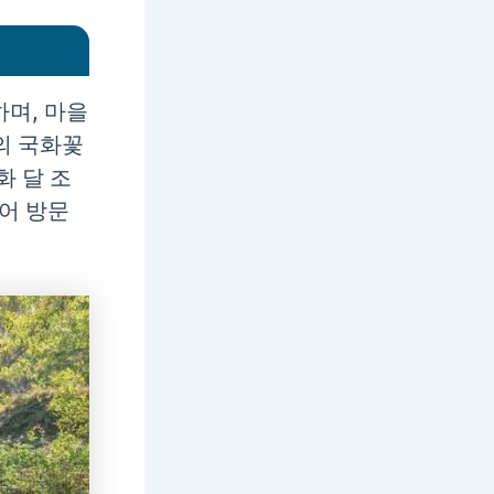
며, 마을
의 국화꽃
화 달 조
되어 방문