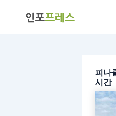
콘
텐
츠
로
건
너
뛰
기
피나
시간