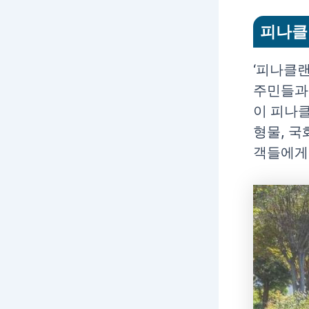
피나클
‘피나클랜
주민들과
이 피나클
형물, 국
객들에게