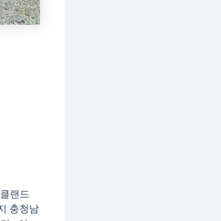
나클랜드
까지 충청남