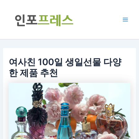
콘
텐
츠
Mai
로
Men
건
너
여사친 100일 생일선물 다양
뛰
기
한 제품 추천