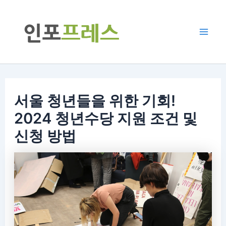
콘
텐
츠
Mai
로
Men
건
너
서울 청년들을 위한 기회!
뛰
기
2024 청년수당 지원 조건 및
신청 방법